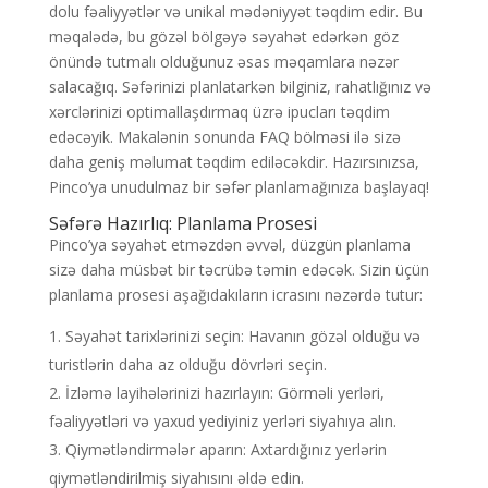
dolu fəaliyyətlər və unikal mədəniyyət təqdim edir. Bu
məqalədə, bu gözəl bölgəyə səyahət edərkən göz
önündə tutmalı olduğunuz əsas məqamlara nəzər
salacağıq. Səfərinizi planlatarkən bilginiz, rahatlığınız və
xərclərinizi optimallaşdırmaq üzrə ipucları təqdim
edəcəyik. Makalənin sonunda FAQ bölməsi ilə sizə
daha geniş məlumat təqdim ediləcəkdir. Hazırsınızsa,
Pinco’ya unudulmaz bir səfər planlamağınıza başlayaq!
Səfərə Hazırlıq: Planlama Prosesi
Pinco’ya səyahət etməzdən əvvəl, düzgün planlama
sizə daha müsbət bir təcrübə təmin edəcək. Sizin üçün
planlama prosesi aşağıdakıların icrasını nəzərdə tutur:
Səyahət tarixlərinizi seçin: Havanın gözəl olduğu və
turistlərin daha az olduğu dövrləri seçin.
İzləmə layihələrinizi hazırlayın: Görməli yerləri,
fəaliyyətləri və yaxud yediyiniz yerləri siyahıya alın.
Qiymətləndirmələr aparın: Axtardığınız yerlərin
qiymətləndirilmiş siyahısını əldə edin.