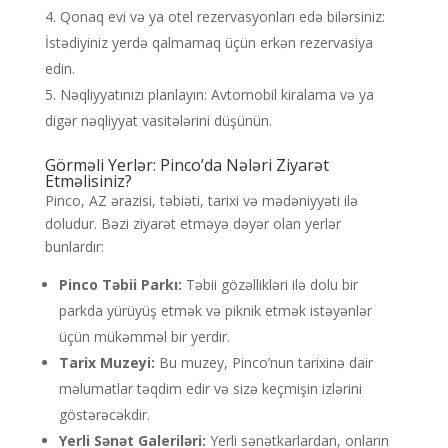
Qonaq evi və ya otel rezervasyonları edə bilərsiniz:
İstədiyiniz yerdə qalmamaq üçün erkən rezervasiya
edin.
Nəqliyyatınızı planlayın: Avtomobil kiralama və ya
digər nəqliyyat vasitələrini düşünün.
Görməli Yerlər: Pinco’da Nələri Ziyarət
Etməlisiniz?
Pinco, AZ ərazisi, təbiəti, tarixi və mədəniyyəti ilə
doludur. Bəzi ziyarət etməyə dəyər olan yerlər
bunlardır:
Pinco Təbii Parkı:
Təbii gözəllikləri ilə dolu bir
parkda yürüyüş etmək və piknik etmək istəyənlər
üçün mükəmməl bir yerdir.
Tarix Muzeyi:
Bu muzey, Pinco’nun tarixinə dair
məlumatlar təqdim edir və sizə keçmişin izlərini
göstərəcəkdir.
Yerli Sənət Galeriləri:
Yerli sənətkarlardan, onların