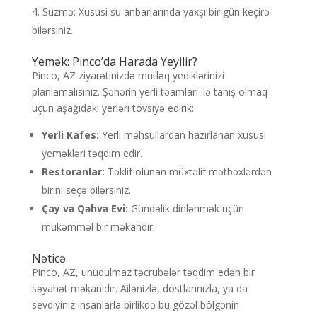
Suzmə: Xüsusi su anbarlarında yaxşı bir gün keçirə
bilərsiniz.
Yemək: Pinco’da Harada Yeyilir?
Pinco, AZ ziyarətinizdə mütləq yediklərinizi
planlamalısınız. Şəhərin yerli təamları ilə tanış olmaq
üçün aşağıdakı yerləri tövsiyə edirik:
Yerli Kafes:
Yerli məhsullardan hazırlanan xüsusi
yeməkləri təqdim edir.
Restoranlar:
Təklif olunan müxtəlif mətbəxlərdən
birini seçə bilərsiniz.
Çay və Qəhvə Evi:
Gündəlik dinlənmək üçün
mükəmməl bir məkandır.
Nəticə
Pinco, AZ, unudulmaz təcrübələr təqdim edən bir
səyahət məkanıdır. Ailənizlə, dostlarınızla, ya da
sevdiyiniz insanlarla birlikdə bu gözəl bölgənin