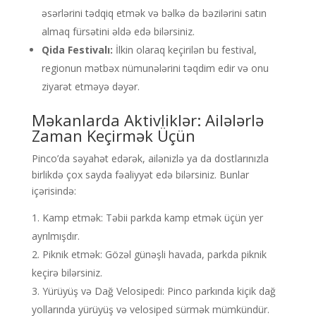
əsərlərini tədqiq etmək və bəlkə də bəzilərini satın
almaq fürsətini əldə edə bilərsiniz.
Qida Festivalı:
İlkin olaraq keçirilən bu festival,
regionun mətbəx nümunələrini təqdim edir və onu
ziyarət etməyə dəyər.
Məkanlarda Aktivliklər: Ailələrlə
Zaman Keçirmək Üçün
Pinco’da səyahət edərək, ailənizlə ya da dostlarınızla
birlikdə çox sayda fəaliyyət edə bilərsiniz. Bunlar
içərisində:
Kamp etmək: Təbii parkda kamp etmək üçün yer
ayrılmışdır.
Piknik etmək: Gözəl günəşli havada, parkda piknik
keçirə bilərsiniz.
Yürüyüş və Dağ Velosipedi: Pinco parkında kiçik dağ
yollarında yürüyüş və velosiped sürmək mümkündür.