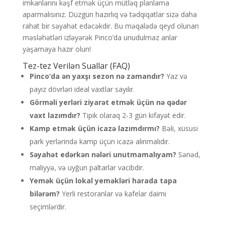
imkanlarını kəşf etmək üçün mütləq planlama
aparmalısınız. Düzgün hazırlıq və tədqiqatlar sizə daha
rahat bir səyahət edəcəkdir. Bu məqalədə qeyd olunan
məsləhətləri izləyərək Pinco’da unudulmaz anlar
yaşamaya hazır olun!
Tez-tez Verilən Suallar (FAQ)
Pinco’da ən yaxşı sezon nə zamandır?
Yaz və
payız dövrləri ideal vaxtlar sayılır.
Görməli yerləri ziyarət etmək üçün nə qədər
vaxt lazımdır?
Tipik olaraq 2-3 gün kifayət edir.
Kamp etmək üçün icazə lazımdırmı?
Bəli, xüsusi
park yerlərində kamp üçün icazə alınmalıdır.
Səyahət edərkən nələri unutmamalıyam?
Sənəd,
maliyyə, və uyğun paltarlar vacibdir.
Yemək üçün lokal yeməkləri harada tapa
bilərəm?
Yerli restoranlar və kafelar daimi
seçimlərdir.