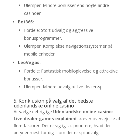
Ulemper: Mindre bonusser end nogle andre
casinoer.
Bet365:
Fordele: Stort udvalg og aggressive
bonusprogrammer.
Ulemper: Komplekse navigationssystemer på
mobile enheder.
LeoVegas:
Fordele: Fantastisk mobiloplevelse og attraktive
bonusser.
Ulemper: Mindre udvalg af live dealer-spil.
5. Konklusion på valg af det bedste
udenlandske online casino
At vælge det rigtige
Udenlandske online casino:
Live dealer games explained
kræver overvejelse af
flere faktorer. Det er vigtigt at prioritere, hvad der
betyder mest for dig – om det er spiludvalg,