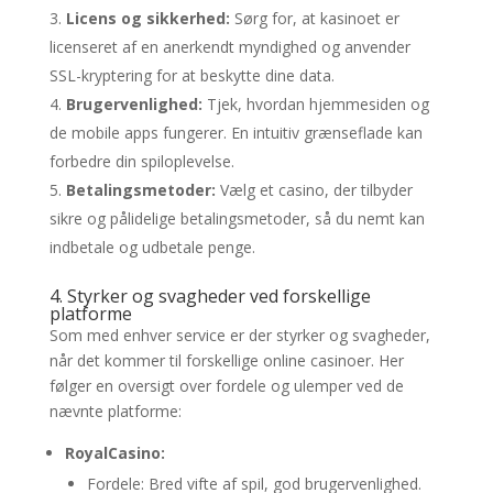
Licens og sikkerhed:
Sørg for, at kasinoet er
licenseret af en anerkendt myndighed og anvender
SSL-kryptering for at beskytte dine data.
Brugervenlighed:
Tjek, hvordan hjemmesiden og
de mobile apps fungerer. En intuitiv grænseflade kan
forbedre din spiloplevelse.
Betalingsmetoder:
Vælg et casino, der tilbyder
sikre og pålidelige betalingsmetoder, så du nemt kan
indbetale og udbetale penge.
4. Styrker og svagheder ved forskellige
platforme
Som med enhver service er der styrker og svagheder,
når det kommer til forskellige online casinoer. Her
følger en oversigt over fordele og ulemper ved de
nævnte platforme:
RoyalCasino:
Fordele: Bred vifte af spil, god brugervenlighed.