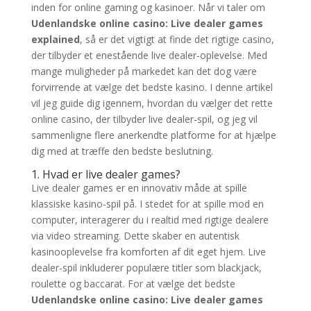
inden for online gaming og kasinoer. Når vi taler om
Udenlandske online casino: Live dealer games
explained
, så er det vigtigt at finde det rigtige casino,
der tilbyder et enestående live dealer-oplevelse. Med
mange muligheder på markedet kan det dog være
forvirrende at vælge det bedste kasino. I denne artikel
vil jeg guide dig igennem, hvordan du vælger det rette
online casino, der tilbyder live dealer-spil, og jeg vil
sammenligne flere anerkendte platforme for at hjælpe
dig med at træffe den bedste beslutning.
1. Hvad er live dealer games?
Live dealer games er en innovativ måde at spille
klassiske kasino-spil på. I stedet for at spille mod en
computer, interagerer du i realtid med rigtige dealere
via video streaming. Dette skaber en autentisk
kasinooplevelse fra komforten af dit eget hjem. Live
dealer-spil inkluderer populære titler som blackjack,
roulette og baccarat. For at vælge det bedste
Udenlandske online casino: Live dealer games