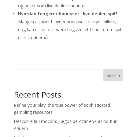
og poker som live dealer-varianter.
Hvordan fungerer bonusser i live dealer-spil?
Mange casinoer tilbyder bonusser for nye spillere;
dog kan disse ofte være begrænset til bestemte spil
eller væddemål.
Search
Recent Posts
Refine your play: the true power of sophisticated
gambling resources
Descubre la Emoción: Juegos de Azar en Casino Kun
Aguero