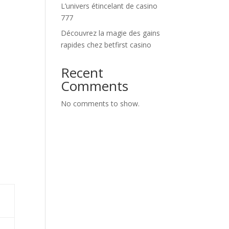
L’univers étincelant de casino
777
Découvrez la magie des gains
rapides chez betfirst casino
Recent
Comments
No comments to show.