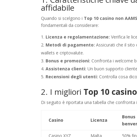
affidabile
Quando si scelgono i
Top 10 casino non AAMS
fondamentali da considerare:
Licenza e regolamentazione:
Verifica le li
Metodi di pagamento:
Assicurati che il sito
wallets e criptovalute.
Bonus e promozioni:
Confronta i welcome bon
Assistenza clienti:
Un buon supporto cliente 
Recensioni degli utenti:
Controlla cosa dicon
2. I migliori
Top 10 casino
Di seguito è riportata una tabella che confronta 
Bonus 
Casino
Licenza
benve
Casino XYZ
Malta
50% fi