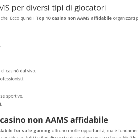
S per diversi tipi di giocatori
iche. Ecco quindi i
Top 10 casino non AAMS affidabile
organizzati 
.
di casinò dal vivo.
ofessionisti.
se sportive.
.
 casino non AAMS affidabile
dabile for safe gaming
offrono molte opportunità, ma è fondamen
onsiderare tutti i criteri discussi e di scegliere un sito che soddisfi le