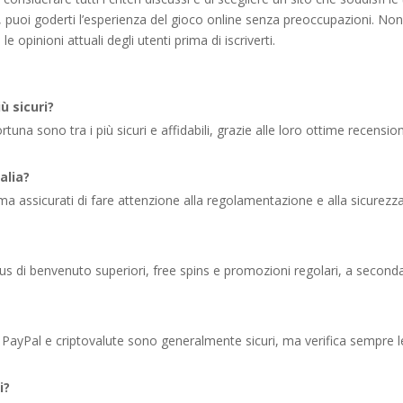
 puoi goderti l’esperienza del gioco online senza preoccupazioni. No
 opinioni attuali degli utenti prima di iscriverti.
ù sicuri?
na sono tra i più sicuri e affidabili, grazie alle loro ottime recension
alia?
 ma assicurati di fare attenzione alla regolamentazione e alla sicurezz
 di benvenuto superiori, free spins e promozioni regolari, a seconda
 PayPal e criptovalute sono generalmente sicuri, ma verifica sempre l
i?