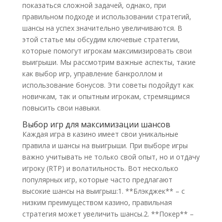
показаться сложной задачей, однако, при
правильном подходе и использовании стратегий,
шансы на успех значительно увеличиваются. В
этой статье мы обсудим ключевые стратегии,
которые помогут игрокам максимизировать свои
выигрыши. Мы рассмотрим важные аспекты, такие
как выбор игр, управление банкроллом и
использование бонусов. Эти советы подойдут как
новичкам, так и опытным игрокам, стремящимся
повысить свои навыки.
Выбор игр для максимизации шансов
Каждая игра в казино имеет свои уникальные
правила и шансы на выигрыши. При выборе игры
важно учитывать не только свой опыт, но и отдачу
игроку (RTP) и волатильность. Вот несколько
популярных игр, которые часто предлагают
высокие шансы на выигрыш:1. **Блэкджек** – с
низким преимуществом казино, правильная
стратегия может увеличить шансы.2. **Покер** –