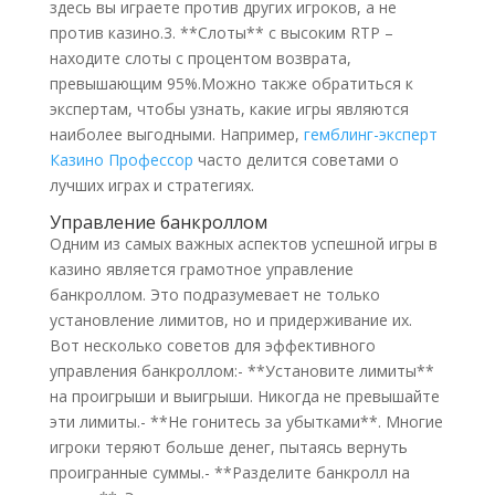
здесь вы играете против других игроков, а не
против казино.3. **Слоты** с высоким RTP –
находите слоты с процентом возврата,
превышающим 95%.Можно также обратиться к
экспертам, чтобы узнать, какие игры являются
наиболее выгодными. Например,
гемблинг-эксперт
Казино Профессор
часто делится советами о
лучших играх и стратегиях.
Управление банкроллом
Одним из самых важных аспектов успешной игры в
казино является грамотное управление
банкроллом. Это подразумевает не только
установление лимитов, но и придерживание их.
Вот несколько советов для эффективного
управления банкроллом:- **Установите лимиты**
на проигрыши и выигрыши. Никогда не превышайте
эти лимиты.- **Не гонитесь за убытками**. Многие
игроки теряют больше денег, пытаясь вернуть
проигранные суммы.- **Разделите банкролл на