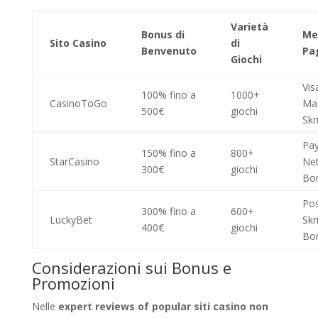
Varietà
Bonus di
Me
Sito Casino
di
Benvenuto
Pa
Giochi
Vis
100% fino a
1000+
CasinoToGo
Mas
500€
giochi
Skri
Pay
150% fino a
800+
StarCasino
Net
300€
giochi
Bon
Pos
300% fino a
600+
LuckyBet
Skri
400€
giochi
Bon
Considerazioni sui Bonus e
Promozioni
Nelle
expert reviews of popular siti casino non