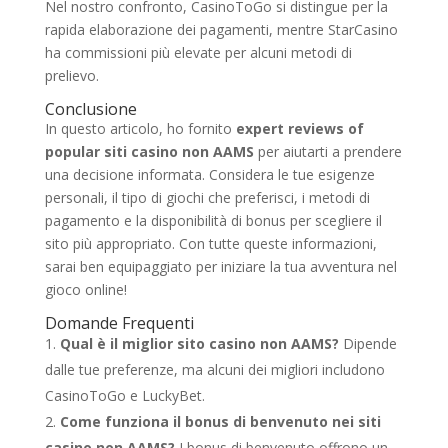
Nel nostro confronto, CasinoToGo si distingue per la
rapida elaborazione dei pagamenti, mentre StarCasino
ha commissioni più elevate per alcuni metodi di
prelievo.
Conclusione
In questo articolo, ho fornito
expert reviews of
popular siti casino non AAMS
per aiutarti a prendere
una decisione informata. Considera le tue esigenze
personali, il tipo di giochi che preferisci, i metodi di
pagamento e la disponibilità di bonus per scegliere il
sito più appropriato. Con tutte queste informazioni,
sarai ben equipaggiato per iniziare la tua avventura nel
gioco online!
Domande Frequenti
Qual è il miglior sito casino non AAMS?
Dipende
dalle tue preferenze, ma alcuni dei migliori includono
CasinoToGo e LuckyBet.
Come funziona il bonus di benvenuto nei siti
casino non AAMS?
I bonus di benvenuto offrono un