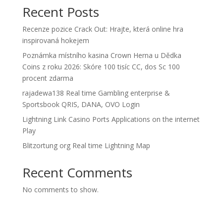
Recent Posts
Recenze pozice Crack Out: Hrajte, která online hra
inspirovaná hokejem
Poznámka místního kasina Crown Herna u Dědka
Coins z roku 2026: Skóre 100 tisíc CC, dos Sc 100
procent zdarma
rajadewa138 Real time Gambling enterprise &
Sportsbook QRIS, DANA, OVO Login
Lightning Link Casino Ports Applications on the internet
Play
Blitzortung org Real time Lightning Map
Recent Comments
No comments to show.