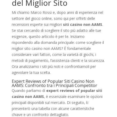
del Miglior Sito
Mi chiamo Marco Rossi e, dopo anni di esperienza nel
settore del gioco online, sono qui per offrirti delle
recensioni esperte sui migliori
siti casino non AAMS
.
Se stai cercando di scegliere il sito più adatto alle tue
esigenze, questo articolo è per te. Iniziamo
rispondendo alla domanda principale: come scegliere il
miglior sito casino non AAMS? È fondamentale
considerare vari fattori, come la varietà di giochi, i
metodi di pagamento, l’assistenza clienti e la sicurezza.
Ora analizziamo i siti più noti e confrontiamoli per
agevolare la tua scelta.
Expert Reviews of Popular Siti Casino Non
AAMS: Confronto tra i Principali Competitor
Quando parliamo di
expert reviews of popular siti
casino non AAMS
, è essenziale esaminare le opzioni
principali disponibili sul mercato. Di seguito, ti
presenterò una tabella con alcune caratteristiche
chiave e un confronto dettagliato.