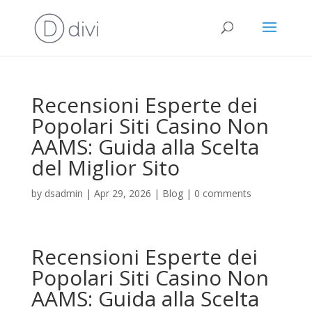
Recensioni Esperte dei
Popolari Siti Casino Non
AAMS: Guida alla Scelta
del Miglior Sito
by
dsadmin
|
Apr 29, 2026
|
Blog
|
0 comments
Recensioni Esperte dei
Popolari Siti Casino Non
AAMS: Guida alla Scelta