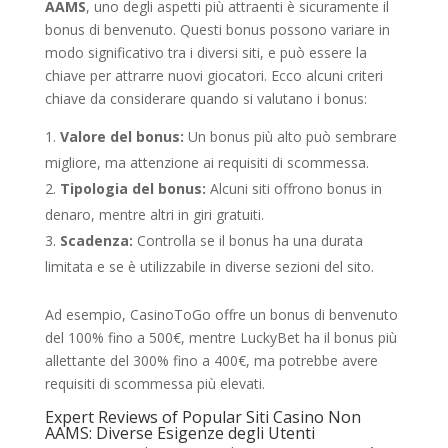
AAMS
, uno degli aspetti più attraenti è sicuramente il
bonus di benvenuto. Questi bonus possono variare in
modo significativo tra i diversi siti, e può essere la
chiave per attrarre nuovi giocatori. Ecco alcuni criteri
chiave da considerare quando si valutano i bonus:
Valore del bonus:
Un bonus più alto può sembrare
migliore, ma attenzione ai requisiti di scommessa.
Tipologia del bonus:
Alcuni siti offrono bonus in
denaro, mentre altri in giri gratuiti.
Scadenza:
Controlla se il bonus ha una durata
limitata e se è utilizzabile in diverse sezioni del sito.
Ad esempio, CasinoToGo offre un bonus di benvenuto
del 100% fino a 500€, mentre LuckyBet ha il bonus più
allettante del 300% fino a 400€, ma potrebbe avere
requisiti di scommessa più elevati.
Expert Reviews of Popular Siti Casino Non
AAMS: Diverse Esigenze degli Utenti