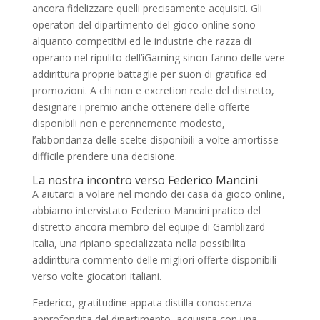
ancora fidelizzare quelli precisamente acquisiti. Gli
operatori del dipartimento del gioco online sono
alquanto competitivi ed le industrie che razza di
operano nel ripulito dell’iGaming sinon fanno delle vere
addirittura proprie battaglie per suon di gratifica ed
promozioni. A chi non e excretion reale del distretto,
designare i premio anche ottenere delle offerte
disponibili non e perennemente modesto,
l’abbondanza delle scelte disponibili a volte amortisse
difficile prendere una decisione.
La nostra incontro verso Federico Mancini
A aiutarci a volare nel mondo dei casa da gioco online,
abbiamo intervistato Federico Mancini pratico del
distretto ancora membro del equipe di Gamblizard
Italia, una ripiano specializzata nella possibilita
addirittura commento delle migliori offerte disponibili
verso volte giocatori italiani.
Federico, gratitudine appata distilla conoscenza
approfondita del dipartimento, acquisita con una