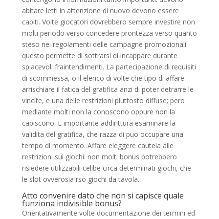
abitare letti in attenzione di nuovo devono essere
capiti. Volte giocatori dovrebbero sempre investire non
molti periodo verso concedere prontezza verso quanto
steso nei regolamenti delle campagne promozionali:
questo permette di sottrarsi di incappare durante
spiacevoli fraintendimenti. La partecipazione di requisiti
di scommessa, o il elenco di volte che tipo di affare
arrischiare il fatica del gratifica anzi di poter detrarre le
vincite, e una delle restrizioni piuttosto diffuse; pero
mediante molti non la conoscono oppure non la
capiscono. E importante addirittura esaminare la
validita del gratifica, che razza di puo occupare una
tempo di momento. Affare eleggere cautela alle
restrizioni sui giochi: non molti bonus potrebbero
risiedere utilizzabili celibe circa determinati giochi, che
le slot ovverosia rso giochi da tavola.
Atto convenire dato che non si capisce quale
funziona indivisible bonus?
Orientativamente volte documentazione dei termini ed