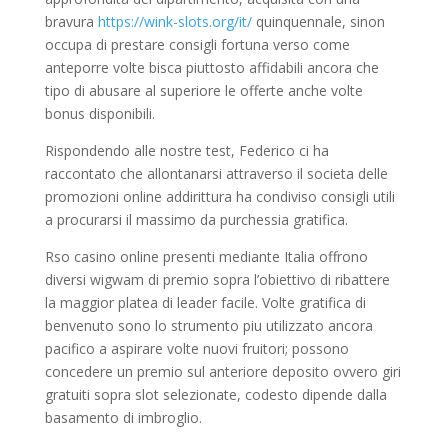
bravura
https://wink-slots.org/it/
quinquennale, sinon
occupa di prestare consigli fortuna verso come
anteporre volte bisca piuttosto affidabili ancora che
tipo di abusare al superiore le offerte anche volte
bonus disponibili.
Rispondendo alle nostre test, Federico ci ha
raccontato che allontanarsi attraverso il societa delle
promozioni online addirittura ha condiviso consigli utili
a procurarsi il massimo da purchessia gratifica.
Rso casino online presenti mediante Italia offrono
diversi wigwam di premio sopra l’obiettivo di ribattere
la maggior platea di leader facile. Volte gratifica di
benvenuto sono lo strumento piu utilizzato ancora
pacifico a aspirare volte nuovi fruitori; possono
concedere un premio sul anteriore deposito ovvero giri
gratuiti sopra slot selezionate, codesto dipende dalla
basamento di imbroglio.