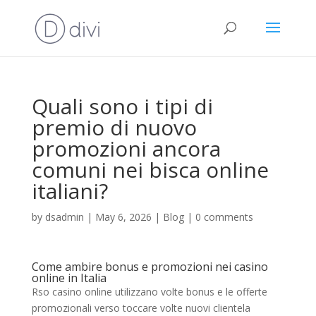
Quali sono i tipi di
premio di nuovo
promozioni ancora
comuni nei bisca online
italiani?
by
dsadmin
|
May 6, 2026
|
Blog
|
0 comments
Come ambire bonus e promozioni nei casino
online in Italia
Rso casino online utilizzano volte bonus e le offerte
promozionali verso toccare volte nuovi clientela