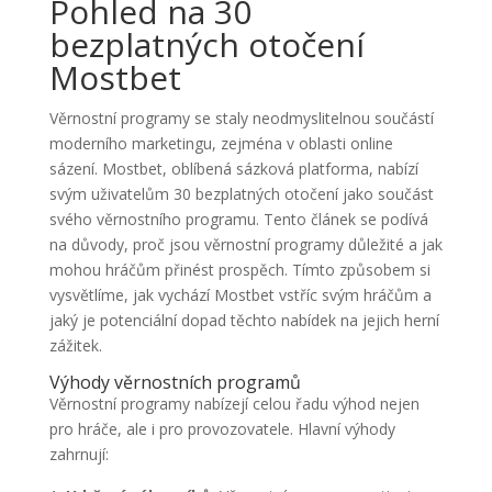
Pohled na 30
bezplatných otočení
Mostbet
Věrnostní programy se staly neodmyslitelnou součástí
moderního marketingu, zejména v oblasti online
sázení. Mostbet, oblíbená sázková platforma, nabízí
svým uživatelům 30 bezplatných otočení jako součást
svého věrnostního programu. Tento článek se podívá
na důvody, proč jsou věrnostní programy důležité a jak
mohou hráčům přinést prospěch. Tímto způsobem si
vysvětlíme, jak vychází Mostbet vstříc svým hráčům a
jaký je potenciální dopad těchto nabídek na jejich herní
zážitek.
Výhody věrnostních programů
Věrnostní programy nabízejí celou řadu výhod nejen
pro hráče, ale i pro provozovatele. Hlavní výhody
zahrnují: