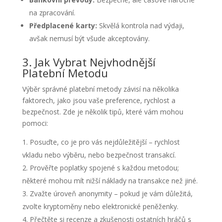
na zpracování.
Předplacené karty:
Skvělá kontrola nad výdaji,
avšak nemusí být všude akceptovány.
3. Jak Vybrat Nejvhodnější
Platební Metodu
Výběr správné platební metody závisí na několika
faktorech, jako jsou vaše preference, rychlost a
bezpečnost. Zde je několik tipů, které vám mohou
pomoci:
Posuďte, co je pro vás nejdůležitější – rychlost
vkladu nebo výběru, nebo bezpečnost transakcí.
Prověřte poplatky spojené s každou metodou;
některé mohou mít nižší náklady na transakce než jiné.
Zvažte úroveň anonymity – pokud je vám důležitá,
zvolte kryptoměny nebo elektronické peněženky.
Přečtěte si recenze a zkušenosti ostatních hráčů s