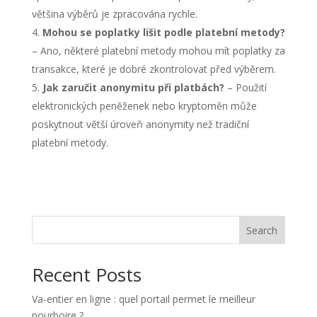
většina výběrů je zpracována rychle.
Mohou se poplatky lišit podle platební metody?
– Ano, některé platební metody mohou mít poplatky za
transakce, které je dobré zkontrolovat před výběrem.
Jak zaručit anonymitu při platbách?
– Použití
elektronických peněženek nebo kryptoměn může
poskytnout větší úroveň anonymity než tradiční
platební metody.
Search
Recent Posts
Va-entier en ligne : quel portail permet le meilleur
pourboire ?