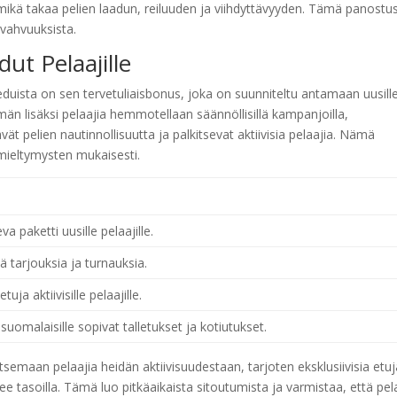
 mikä takaa pelien laadun, reiluuden ja viihdyttävyyden. Tämä panostu
 vahvuuksista.
ut Pelaajille
uista on sen tervetuliaisbonus, joka on suunniteltu antamaan uusill
män lisäksi pelaajia hemmotellaan säännöllisillä kampanjoilla,
äävät pelien nautinnollisuutta ja palkitsevat aktiivisia pelaajia. Nämä
 mieltymysten mukaisesti.
a paketti uusille pelaajille.
iä tarjouksia ja turnauksia.
etuja aktiivisille pelaajille.
suomalaisille sopivat talletukset ja kotiutukset.
emaan pelaajia heidän aktiivisuudestaan, tarjoten eksklusiivisia etuj
 tasoilla. Tämä luo pitkäaikaista sitoutumista ja varmistaa, että pel