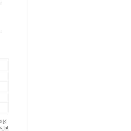
s
e
a ja
aajat