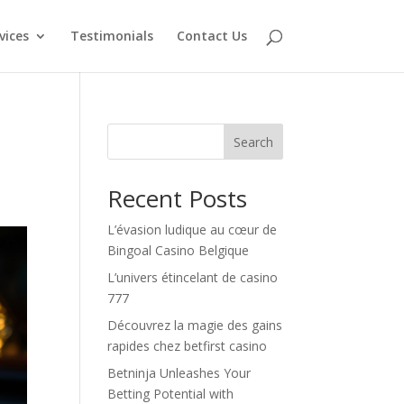
vices
Testimonials
Contact Us
Search
Recent Posts
L’évasion ludique au cœur de
Bingoal Casino Belgique
L’univers étincelant de casino
777
Découvrez la magie des gains
rapides chez betfirst casino
Betninja Unleashes Your
Betting Potential with