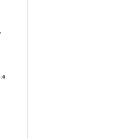
o
oli