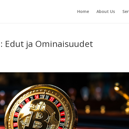
Home
About Us
Ser
: Edut ja Ominaisuudet
s