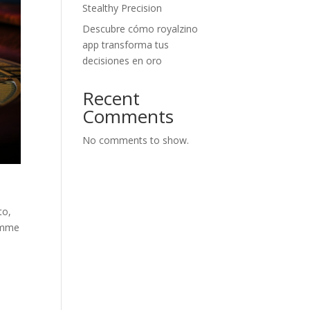
Stealthy Precision
Descubre cómo royalzino
app transforma tus
decisiones en oro
Recent
Comments
No comments to show.
to,
nymme