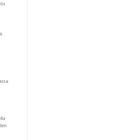
yös
a.
assa
lla
yden