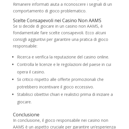
Rimanere informati aiuta a riconoscere i segnali di un
comportamento di gioco problematico.
Scelte Consapevoli nei Casino Non AAMS
Se si decide di giocare in un casino non AAMS, è
fondamentale fare scelte consapevoli. Ecco alcuni
consigli aggiuntivi per garantire una pratica di gioco
responsabile:
Ricerca e verifica la reputazione del casino online.
Controlla le licenze e le regolazioni del paese in cui
opera il casino.
Sii critico rispetto alle offerte promozionali che
potrebbero incentivare il gioco eccessivo.
Stabilisci obiettivi chiari e realistici prima di iniziare a
giocare.
Conclusione
In conclusione, il gioco responsabile nei casino non
AAMS è un aspetto cruciale per garantire un’esperienza