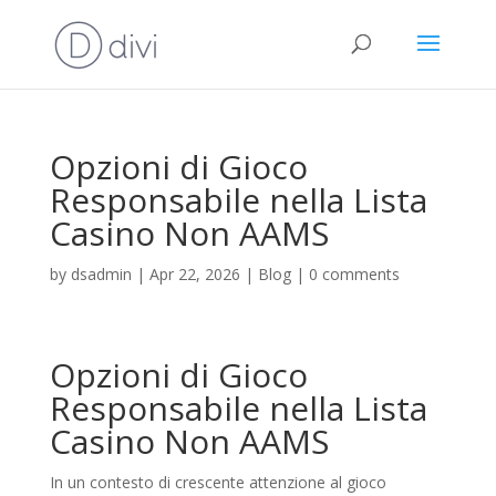
Opzioni di Gioco
Responsabile nella Lista
Casino Non AAMS
by
dsadmin
|
Apr 22, 2026
|
Blog
|
0 comments
Opzioni di Gioco
Responsabile nella Lista
Casino Non AAMS
In un contesto di crescente attenzione al gioco