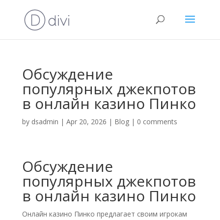
Обсуждение
популярных джекпотов
в онлайн казино Пинко
by
dsadmin
|
Apr 20, 2026
|
Blog
|
0 comments
Обсуждение
популярных джекпотов
в онлайн казино Пинко
Онлайн казино Пинко предлагает своим игрокам