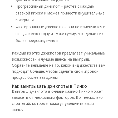
Прогрессивный джекпот – растет с каждым
ставкой игрока и может принести внушительные
выигрыши.
Фиксированные джекпоты – они не изменяются и
всегда имеют одну и ту же сумму, что делает их
более предсказуемыми.
Каждый из этих джекпотов предлагает уникальные
возможности и лучшие шансы на выигрыш.
Обратите внимание на то, какой вид джекпота вам
подходит больше, чтобы сделать свой игровой
процесс более выгодным.
Как выигрывать джекпоты в Пинко
Выигрыш джекпота в онлайн казино Пинко может
зависеть от нескольких факторов. Вот несколько
стратегий, которые помогут увеличить ваши
шансы: