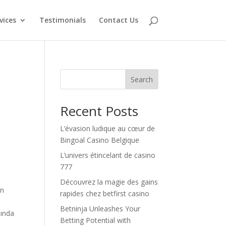
vices
Testimonials
Contact Us
Search
Recent Posts
L’évasion ludique au cœur de
Bingoal Casino Belgique
L’univers étincelant de casino
777
Découvrez la magie des gains
ün
rapides chez betfirst casino
Betninja Unleashes Your
qında
Betting Potential with