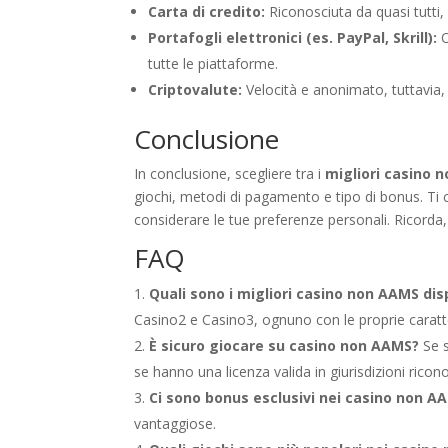
Carta di credito:
Riconosciuta da quasi tutti,
Portafogli elettronici (es. PayPal, Skrill):
O
tutte le piattaforme.
Criptovalute:
Velocità e anonimato, tuttavia, v
Conclusione
In conclusione, scegliere tra i
migliori casino 
giochi, metodi di pagamento e tipo di bonus. Ti c
considerare le tue preferenze personali. Ricorda, 
FAQ
Quali sono i migliori casino non AAMS disp
Casino2 e Casino3, ognuno con le proprie caratte
È sicuro giocare su casino non AAMS?
Se s
se hanno una licenza valida in giurisdizioni ricon
Ci sono bonus esclusivi nei casino non A
vantaggiose.