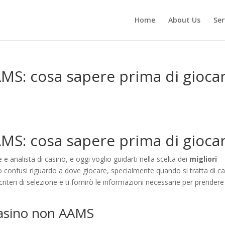
Home
About Us
Ser
AMS: cosa sapere prima di gioca
s
AMS: cosa sapere prima di gioca
e analista di casino, e oggi voglio guidarti nella scelta dei
migliori
no confusi riguardo a dove giocare, specialmente quando si tratta di c
riteri di selezione e ti fornirò le informazioni necessarie per prender
 casino non AAMS