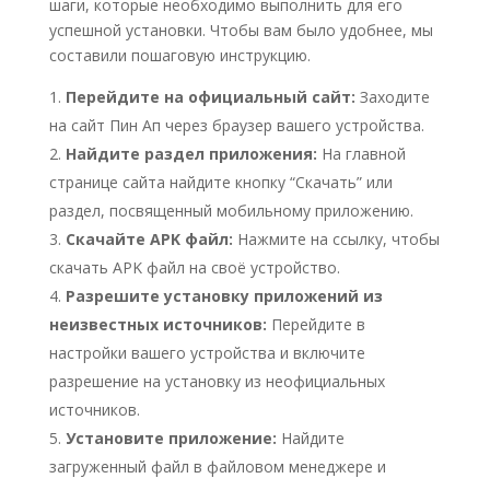
шаги, которые необходимо выполнить для его
успешной установки. Чтобы вам было удобнее, мы
составили пошаговую инструкцию.
Перейдите на официальный сайт:
Заходите
на сайт Пин Ап через браузер вашего устройства.
Найдите раздел приложения:
На главной
странице сайта найдите кнопку “Скачать” или
раздел, посвященный мобильному приложению.
Скачайте APK файл:
Нажмите на ссылку, чтобы
скачать APK файл на своё устройство.
Разрешите установку приложений из
неизвестных источников:
Перейдите в
настройки вашего устройства и включите
разрешение на установку из неофициальных
источников.
Установите приложение:
Найдите
загруженный файл в файловом менеджере и