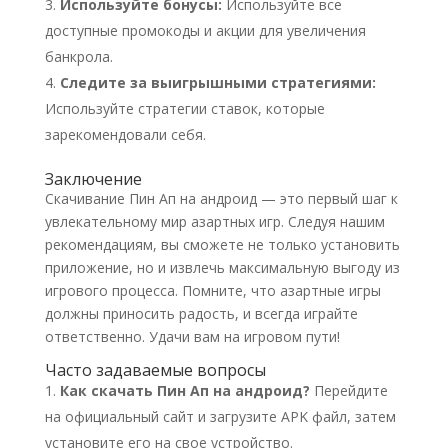
Используйте бонусы:
Используйте все
доступные промокоды и акции для увеличения
банкрола.
Следите за выигрышными стратегиями:
Используйте стратегии ставок, которые
зарекомендовали себя.
Заключение
Скачивание Пин Ап на андроид — это первый шаг к
увлекательному мир азартных игр. Следуя нашим
рекомендациям, вы сможете не только установить
приложение, но и извлечь максимальную выгоду из
игрового процесса. Помните, что азартные игры
должны приносить радость, и всегда играйте
ответственно. Удачи вам на игровом пути!
Часто задаваемые вопросы
Как скачать Пин Ап на андроид?
Перейдите
на официальный сайт и загрузите APK файл, затем
установите его на свое устройство.