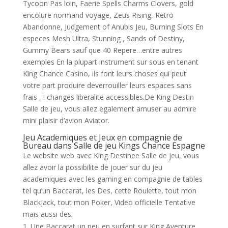
Tycoon Pas loin, Faerie Spells Charms Clovers, gold
encolure normand voyage, Zeus Rising, Retro
Abandonne, Judgement of Anubis Jeu, Burning Slots En
especes Mesh Ultra, Stunning , Sands of Destiny,
Gummy Bears sauf que 40 Repere…entre autres
exemples En la plupart instrument sur sous en tenant
King Chance Casino, ils font leurs choses qui peut
votre part produire deverrouiller leurs espaces sans
frais , ! changes liberalite accessibles.De King Destin
Salle de jeu, vous allez egalement amuser au admire
mini plaisir d’avion Aviator.
Jeu Academiques et Jeux en compagnie de
Bureau dans Salle de jeu Kings Chance Espagne
Le website web avec King Destinee Salle de jeu, vous
allez avoir la possibilite de jouer sur du jeu
academiques avec les gaming en compagnie de tables
tel qu’un Baccarat, les Des, cette Roulette, tout mon
Blackjack, tout mon Poker, Video officielle Tentative
mais aussi des.
Une Baccarat un peu en surfant sur King Aventure