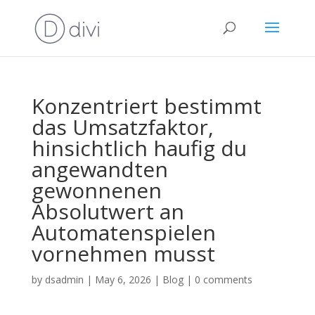
Konzentriert bestimmt
das Umsatzfaktor,
hinsichtlich haufig du
angewandten
gewonnenen
Absolutwert an
Automatenspielen
vornehmen musst
by
dsadmin
|
May 6, 2026
|
Blog
|
0 comments