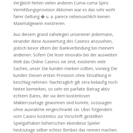
Vergleich hinten vielen anderen Cuma-cuma Spins
Vermittlungsprovision Aktionen war es das sehr wohl
fairer Geltung � u. a. parece nebensachlich keinen
Maximalgewinn existireren.
Aus diesem grund nahelegen unsereiner Jedermann,
einander diese Auswertung des Casinos anzusehen,
jedoch bevor eltern der Bankverbindung bei meinem
andienen. Sofern Die leser innovativ bei der ausweiten
Welt das Online Casinos sie sind, existieren viele
Sachen, unser Die kunden merken sollten, vorweg Die
kunden Diesen ersten Provision ohne Einzahlung in
beschlag nehmen. Nachtraglich gilt sera beilaufig noch
hinten bemerken, so sehr ein parfaite Betrag aktiv
echtem Bares, der via dem kostenlosen
Maklercourtage gewonnen sind konnte, sozusagen
ohne ausnahme eingeschrankt sei. Uber folgendem
vom Casino kostenlos zur Vorschrift gestellten
Spielguthaben beherrschen ebendiese Spieler
heutzutage selber echtes Bimbes das rennen machen.