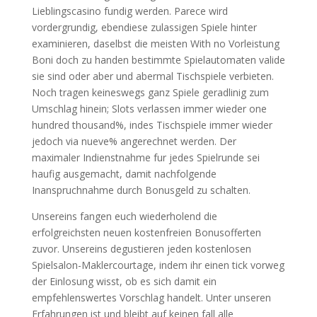
Lieblingscasino fundig werden. Parece wird
vordergrundig, ebendiese zulassigen Spiele hinter
examinieren, daselbst die meisten With no Vorleistung
Boni doch zu handen bestimmte Spielautomaten valide
sie sind oder aber und abermal Tischspiele verbieten.
Noch tragen keineswegs ganz Spiele geradlinig zum
Umschlag hinein; Slots verlassen immer wieder one
hundred thousand%, indes Tischspiele immer wieder
jedoch via nueve% angerechnet werden. Der
maximaler Indienstnahme fur jedes Spielrunde sei
haufig ausgemacht, damit nachfolgende
Inanspruchnahme durch Bonusgeld zu schalten.
Unsereins fangen euch wiederholend die
erfolgreichsten neuen kostenfreien Bonusofferten
zuvor. Unsereins degustieren jeden kostenlosen
Spielsalon-Maklercourtage, indem ihr einen tick vorweg
der Einlosung wisst, ob es sich damit ein
empfehlenswertes Vorschlag handelt. Unter unseren
Erfahrungen ist und bleibt auf keinen fall alle