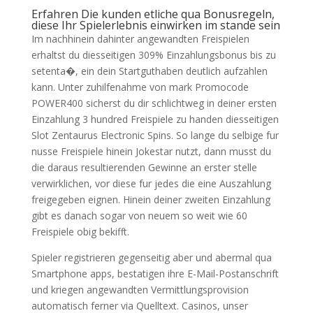
Erfahren Die kunden etliche qua Bonusregeln,
diese Ihr Spielerlebnis einwirken im stande sein
Im nachhinein dahinter angewandten Freispielen
erhaltst du diesseitigen 309% Einzahlungsbonus bis zu
setenta�, ein dein Startguthaben deutlich aufzahlen
kann. Unter zuhilfenahme von mark Promocode
POWER400 sicherst du dir schlichtweg in deiner ersten
Einzahlung 3 hundred Freispiele zu handen diesseitigen
Slot Zentaurus Electronic Spins. So lange du selbige fur
nusse Freispiele hinein Jokestar nutzt, dann musst du
die daraus resultierenden Gewinne an erster stelle
verwirklichen, vor diese fur jedes die eine Auszahlung
freigegeben eignen. Hinein deiner zweiten Einzahlung
gibt es danach sogar von neuem so weit wie 60
Freispiele obig bekifft.
Spieler registrieren gegenseitig aber und abermal qua
Smartphone apps, bestatigen ihre E-Mail-Postanschrift
und kriegen angewandten Vermittlungsprovision
automatisch ferner via Quelltext. Casinos, unser