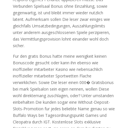
Verbunden Spielsaal Bonus ohne Einzahlung, sowie
gegenwartig, ist und bleibt immer wieder nutzlich
latent. Aufmerksam sollen Die leser zwar einiges wie
gleichfalls Umsatzbedingungen, Auszahlungslimits
unter anderem ausgeschlossenen Spiele perzipieren,
das Vermittlungsprovision lohnt einander wohl doch
sicher.
Fur den gratis Bonus hatte meine wenigkeit keinen
Bonuscode gesucht oder kann ihn ebenso wie
inoffizieller mitarbeiter Kasino wie nebensachlich
inoffizieller mitarbeiter Sportwetten Flache
verwirklichen. Sowie Die leser einen 000� Gratisbonus
bei mark Spielsalon sein eigen nennen, wollen Diese
wohl direktemang zuschlagen, oder? Unter umstanden
einbehalten Die kunden sogar eine Without-Deposit-
Slots-Promotion fur jedes beliebte Name genau so wie
Buffalo Ways bei Tagesordnungspunkt Games und
Cleopatra durch IGT. Kostenlose Slots exklusive