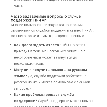
часы.
Часто задаваемые вопросы о службе
поддержки Пин Ап
Многие пользователи задаются вопросами,
связанными со службой поддержки казино Пин Ап.
Вот некоторые из самых распространенных:
Как долго ждать ответа?
Обычно ответ
приходит в течение нескольких минут, но в
некоторые часы может затянуться до
нескольких часов.
Могу ли я получить помощь на русском
языке?
Да, служба поддержки работает на
русском языке и может помочь вам с любыми
запросами.
Какие проблемы решает служба
поддержки?
Служба поддержки может помочь
с вопросами о регистрации, выводе средств,