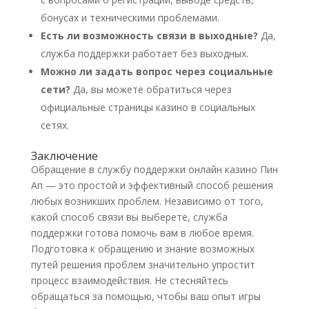
бонусах и техническими проблемами.
Есть ли возможность связи в выходные?
Да,
служба поддержки работает без выходных.
Можно ли задать вопрос через социальные
сети?
Да, вы можете обратиться через
официальные страницы казино в социальных
сетях.
Заключение
Обращение в службу поддержки онлайн казино Пин
Ап — это простой и эффективный способ решения
любых возникших проблем. Независимо от того,
какой способ связи вы выберете, служба
поддержки готова помочь вам в любое время.
Подготовка к обращению и знание возможных
путей решения проблем значительно упростит
процесс взаимодействия. Не стесняйтесь
обращаться за помощью, чтобы ваш опыт игры