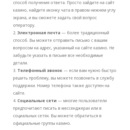
способ получения ответа. Просто зайдите на сайт
казино, найдите иконку чата в правом нижнем углу
экрана, и вы сможете задать свой вопрос
оператору.
Электронная почта
— более традиционный
способ. Вы можете отправить письмо с вашим
вопросом на адрес, указанный на сайте казино. Не
забудьте указать в письме все необходимые
детали.
Телефонный звонок
— если вам нужно быстро
решить проблему, вы можете позвонить в службу
поддержки. Номер телефона также доступен на
сайте.
Социальные сети
— многие пользователи
предпочитают писать в мессенджерах или в
социальных сетях. Вы можете обратиться в
официальные группы казино.