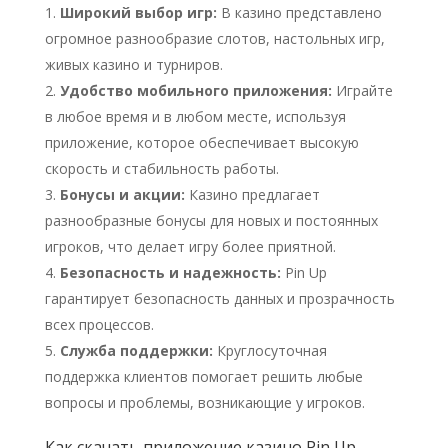
Широкий выбор игр:
В казино представлено
огромное разнообразие слотов, настольных игр,
живых казино и турниров.
Удобство мобильного приложения:
Играйте
в любое время и в любом месте, используя
приложение, которое обеспечивает высокую
скорость и стабильность работы.
Бонусы и акции:
Казино предлагает
разнообразные бонусы для новых и постоянных
игроков, что делает игру более приятной.
Безопасность и надежность:
Pin Up
гарантирует безопасность данных и прозрачность
всех процессов.
Служба поддержки:
Круглосуточная
поддержка клиентов помогает решить любые
вопросы и проблемы, возникающие у игроков.
Как скачать приложение казино Pin Up