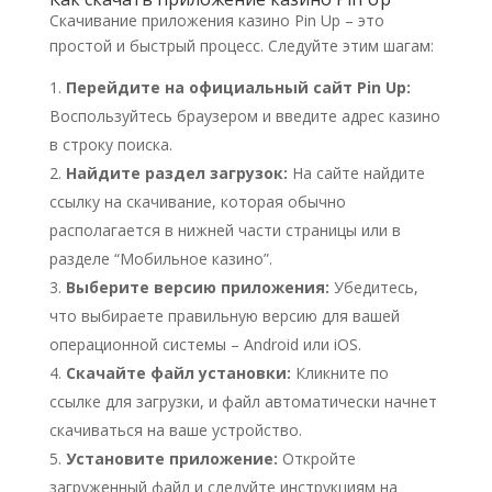
Скачивание приложения казино Pin Up – это
простой и быстрый процесс. Следуйте этим шагам:
Перейдите на официальный сайт Pin Up:
Воспользуйтесь браузером и введите адрес казино
в строку поиска.
Найдите раздел загрузок:
На сайте найдите
ссылку на скачивание, которая обычно
располагается в нижней части страницы или в
разделе “Мобильное казино”.
Выберите версию приложения:
Убедитесь,
что выбираете правильную версию для вашей
операционной системы – Android или iOS.
Скачайте файл установки:
Кликните по
ссылке для загрузки, и файл автоматически начнет
скачиваться на ваше устройство.
Установите приложение:
Откройте
загруженный файл и следуйте инструкциям на