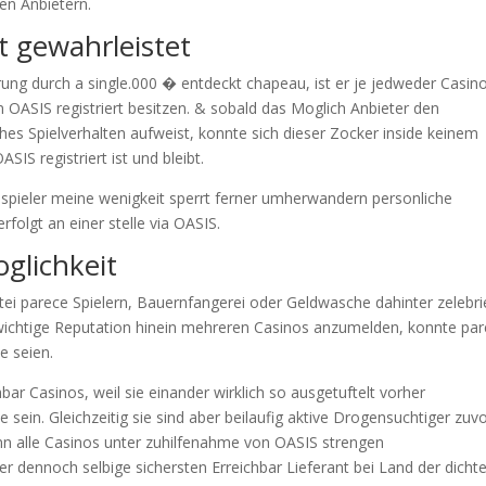
nen Anbietern.
bt gewahrleistet
rung durch a single.000 � entdeckt chapeau, ist er je jedweder Casin
 OASIS registriert besitzen. & sobald das Moglich Anbieter den
es Spielverhalten aufweist, konnte sich dieser Zocker inside keinem
SIS registriert ist und bleibt.
cksspieler meine wenigkeit sperrt ferner umherwandern personliche
folgt an einer stelle via OASIS.
glichkeit
i parece Spielern, Bauernfangerei oder Geldwasche dahinter zelebri
r wichtige Reputation hinein mehreren Casinos anzumelden, konnte pa
e seien.
hbar Casinos, weil sie einander wirklich so ausgetuftelt vorher
ein. Gleichzeitig sie sind aber beilaufig aktive Drogensuchtiger zuv
n alle Casinos unter zuhilfenahme von OASIS strengen
r dennoch selbige sichersten Erreichbar Lieferant bei Land der dichte