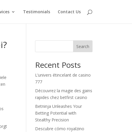
vices
Testimonials
Contact Us
i?
Search
Recent Posts
L’univers étincelant de casino
iele
777
ten
Découvrez la magie des gains
rapides chez betfirst casino
Betninja Unleashes Your
os
Betting Potential with
Stealthy Precision
orgt
Descubre cómo royalzino