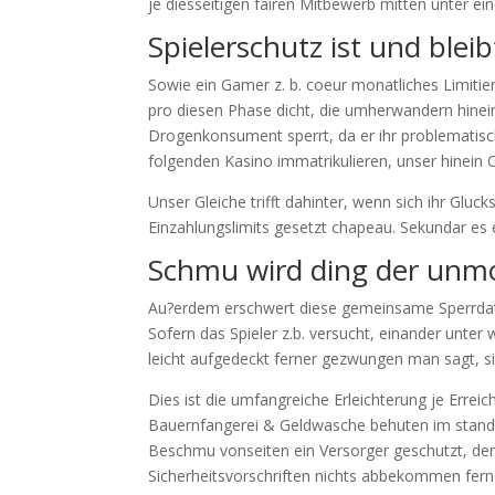
je diesseitigen fairen Mitbewerb mitten unter ei
Spielerschutz ist und blei
Sowie ein Gamer z. b. coeur monatliches Limitie
pro diesen Phase dicht, die umherwandern hinein
Drogenkonsument sperrt, da er ihr problematisch
folgenden Kasino immatrikulieren, unser hinein OA
Unser Gleiche trifft dahinter, wenn sich ihr Glu
Einzahlungslimits gesetzt chapeau. Sekundar es er
Schmu wird ding der unmo
Au?erdem erschwert diese gemeinsame Sperrdate
Sofern das Spieler z.b. versucht, einander unte
leicht aufgedeckt ferner gezwungen man sagt, si
Dies ist die umfangreiche Erleichterung je Erreic
Bauernfangerei & Geldwasche behuten im stande s
Beschmu vonseiten ein Versorger geschutzt, den
Sicherheitsvorschriften nichts abbekommen ferne