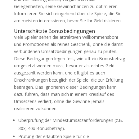
Gelegenheiten, seine Gewinnchancen zu optimieren.
Informieren Sie sich eingehend über die Spiele, die Sie
am meisten interessieren, bevor Sie Ihr Geld riskieren.
Unterschätzte Bonusbedingungen
Viele Spieler sehen die attraktiven Willkommensboni
und Promotionen als reines Geschenk, ohne die damit
verbundenen Umsatzbedingungen genau zu prüfen.
Diese Bedingungen legen fest, wie oft ein Bonusbetrag
umgesetzt werden muss, bevor er als echtes Geld
ausgezahlt werden kann, und oft gibt es auch
Einschränkungen bezüglich der Spiele, die zur Erfüllung
beitragen. Das Ignorieren dieser Bedingungen kann
dazu führen, dass man sich in einem Kreislauf des
Umsetzens verliert, ohne die Gewinne jemals
realisieren zu können.
Überprüfung der Mindestumsatzanforderungen (z.B.
30x, 40x Bonusbetrag).
Prüfung der erlaubten Spiele für die