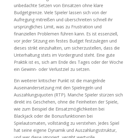
unbedachte Setzen von Einsätzen ohne klare
Budgetgrenze. Viele Spieler lassen sich von der
Aufregung mitreißen und überschreiten schnell ihr
ursprüngliches Limit, was zu Frustration und
finanziellen Problemen führen kann. Es ist essenziell,
vor jeder Sitzung ein festes Budget festzulegen und
dieses strikt einzuhalten, um sicherzustellen, dass die
Unterhaltung stets im Vordergrund steht. Eine gute
Praktik ist es, sich am Ende des Tages oder der Woche
ein Gewinn- oder Verlustziel zu setzen.
Ein weiterer kritischer Punkt ist die mangelnde
Auseinandersetzung mit den Spielregeln und
Auszahlungsquoten (RTP). Manche Spieler stürzen sich
direkt ins Geschehen, ohne die Feinheiten der Spiele,
wie zum Beispiel die Einsatzmöglichkeiten bei
Blackjack oder die Bonusfunktionen bei
Spielautomaten, vollständig zu verstehen. Jedes Spiel
hat seine eigene Dynamik und Auszahlungsstruktur,
und wer diese ignoriert, vergibt wertvolle