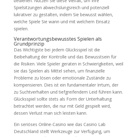
bedienen. Nutzen Sie diese Vielfalt, um Ihre
Spielsitzungen abwechslungsreich und potenziell
lukrativer zu gestalten, indem Sie bewusst wählen,
welche Spiele Sie wann und mit welchem Einsatz
spielen.
Verantwortungsbewusstes Spielen als
Grundprinzip
Das Wichtigste bei jedem Glücksspiel ist die
Beibehaltung der Kontrolle und das Bewusstsein für
die Risiken. Viele Spieler geraten in Schwierigkeiten, weil
sie das Spielen als Mittel sehen, um finanzielle
Probleme zu lösen oder emotionale Zustände zu
kompensieren. Dies ist ein fundamentaler Irrtum, der
zu Suchtverhalten und tiefgreifendem Leid führen kann.
Glücksspiel sollte stets als Form der Unterhaltung
betrachtet werden, die nur mit Geld gespielt wird,
dessen Verlust man sich leisten kann.
Ein seriöses Online-Casino wie das Casino Lab
Deutschland stellt Werkzeuge zur Verfügung, um