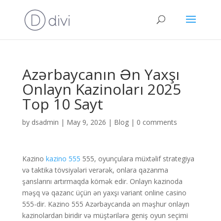
Azərbaycanın Ən Yaxşı
Onlayn Kazinoları 2025 ️
Top 10 Sayt
by
dsadmin
|
May 9, 2026
|
Blog
|
0 comments
Kazino
kazino 555
555, oyunçulara müxtəlif strategiya
və taktika tövsiyələri verərək, onlara qazanma
şanslarını artırmaqda kömək edir. Onlayn kazinoda
məşq və qazanc üçün ən yaxşı variant online casino
555-dir. Kazino 555 Azərbaycanda ən məşhur onlayn
kazinolardan biridir və müştərilərə geniş oyun seçimi