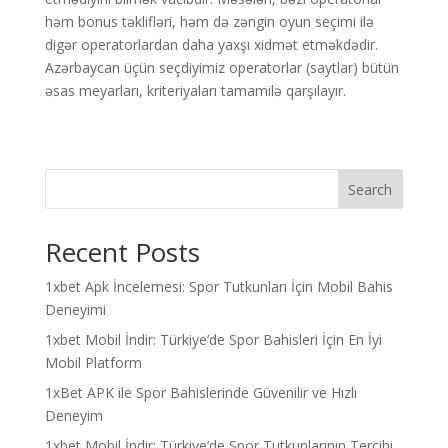
həm bonus təklifləri, həm də zəngin oyun seçimi ilə
digər operatorlardan daha yaxşı xidmət etməkdədir.
Azərbaycan üçün seçdiyimiz operatorlar (saytlar) bütün
əsas meyarları, kriteriyaları tamamilə qarşılayır.
Search
Recent Posts
1xbet Apk İncelemesi: Spor Tutkunları İçin Mobil Bahis
Deneyimi
1xbet Mobil İndir: Türkiye’de Spor Bahisleri İçin En İyi
Mobil Platform
1xBet APK ile Spor Bahislerinde Güvenilir ve Hızlı
Deneyim
1xbet Mobil İndir: Türkiye’de Spor Tutkunlarının Tercihi