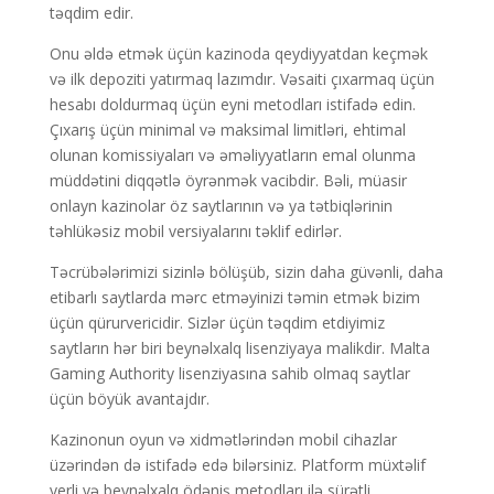
təqdim edir.
Onu əldə etmək üçün kazinoda qeydiyyatdan keçmək
və ilk depoziti yatırmaq lazımdır. Vəsaiti çıxarmaq üçün
hesabı doldurmaq üçün eyni metodları istifadə edin.
Çıxarış üçün minimal və maksimal limitləri, ehtimal
olunan komissiyaları və əməliyyatların emal olunma
müddətini diqqətlə öyrənmək vacibdir. Bəli, müasir
onlayn kazinolar öz saytlarının və ya tətbiqlərinin
təhlükəsiz mobil versiyalarını təklif edirlər.
Təcrübələrimizi sizinlə bölüşüb, sizin daha güvənli, daha
etibarlı saytlarda mərc etməyinizi təmin etmək bizim
üçün qürurvericidir. Sizlər üçün təqdim etdiyimiz
saytların hər biri beynəlxalq lisenziyaya malikdir. Malta
Gaming Authority lisenziyasına sahib olmaq saytlar
üçün böyük avantajdır.
Kazinonun oyun və xidmətlərindən mobil cihazlar
üzərindən də istifadə edə bilərsiniz. Platform müxtəlif
yerli və beynəlxalq ödəniş metodları ilə sürətli