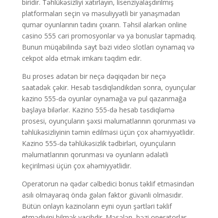
biridir. Təhlükəsizliyi xatırlayın, lisenziyalaşdırılmış
platformaları seçin və məsuliyyətli bir yanaşmadan
qumar oyunlarının tadını çıxarın. Təhsil alarkən online
casino 555 cari promosyonlar və ya bonuslar tapmadıq.
Bunun müqabilində sayt bəzi video slotları oynamaq və
cekpot əldə etmək imkanı təqdim edir.
Bu proses adətən bir neçə dəqiqədən bir neçə
saatadək çəkir. Hesab təsdiqləndikdən sonra, oyunçular
kazino 555-də oyunlar oynamağa və pul qazanmağa
başlaya bilərlər. Kazino 555-də hesab təsdiqləmə
prosesi, oyunçuların şəxsi məlumatlarının qorunması və
təhlükəsizliyinin təmin edilməsi üçün çox əhəmiyyətlidir.
Kazino 555-də təhlükəsizlik tədbirləri, oyunçuların
məlumatlarının qorunması və oyunların ədalətli
keçirilməsi üçün çox əhəmiyyətlidir.
Operatorun nə qədər cəlbedici bonus təklif etməsindən
asılı olmayaraq öndə gələn faktor güvənli olmasıdır.
Bütün onlayn kazinoların eyni oyun şərtləri təklif
etmədiyini bilmək vacibdir. Məsələn, bəzi operatorlar