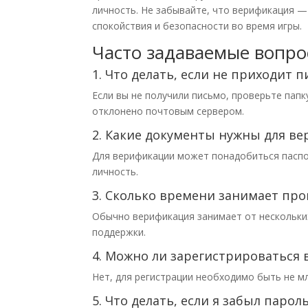
личность. Не забывайте, что верификация —
спокойствия и безопасности во время игры.
Часто задаваемые вопро
1. Что делать, если не приходит
Если вы не получили письмо, проверьте папк
отклонено почтовым сервером.
2. Какие документы нужны для ве
Для верификации может понадобиться паспо
личность.
3. Сколько времени занимает пр
Обычно верификация занимает от нескольких
поддержки.
4. Можно ли зарегистрироваться в 
Нет, для регистрации необходимо быть не мл
5. Что делать, если я забыл парол