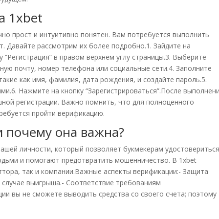
а 1xbet
очно прост и интуитивно понятен. Вам потребуется выполнить
т. Давайте рассмотрим их более подробно.1. Зайдите на
у “Регистрация” в правом верхнем углу страницы.3. Выберите
нную почту, номер телефона или социальные сети.4. Заполните
акие как имя, фамилия, дата рождения, и создайте пароль.5.
ями.6. Нажмите на кнопку “Зарегистрироваться”.После выполнен
шной регистрации. Важно помнить, что для полноценного
ребуется пройти верификацию.
и почему она важна?
вашей личности, который позволяет букмекерам удостовериться
юдьми и помогают предотвратить мошенничество. В 1xbet
тора, так и компании.Важные аспекты верификации:- Защита
в случае выигрыша.- Соответствие требованиям
ии вы не сможете выводить средства со своего счета; поэтому