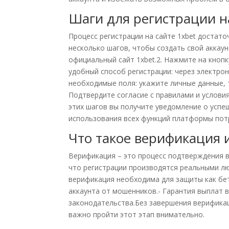
Шаги для регистрации н
Процесс регистрации на сайте 1xbet достат
несколько шагов, чтобы создать свой аккаун
официальный сайт 1xbet.2. Нажмите на кнопк
удобный способ регистрации: через электро
необходимые поля: укажите личные данные, т
Подтвердите согласие с правилами и услови
этих шагов вы получите уведомление о успе
использования всех функций платформы пот
Что такое верификация 
Верификация – это процесс подтверждения 
что регистрации производятся реальными л
верификация необходима для защиты как бет
аккаунта от мошенников.- Гарантия выплат 
законодательства.Без завершения верификац
важно пройти этот этап внимательно.