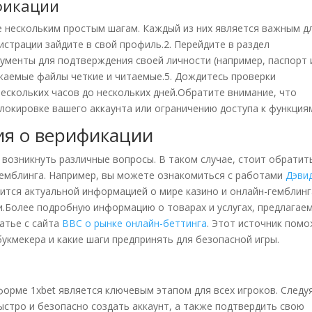
фикации
е нескольким простым шагам. Каждый из них является важным д
истрации зайдите в свой профиль.2. Перейдите в раздел
кументы для подтверждения своей личности (например, паспорт 
ружаемые файлы четкие и читаемые.5. Дождитесь проверки
нескольких часов до нескольких дней.Обратите внимание, что
локировке вашего аккаунта или ограничению доступа к функция
я о верификации
т возникнуть различные вопросы. В таком случае, стоит обратит
гемблинга. Например, вы можете ознакомиться с работами
Дэвид
лится актуальной информацией о мире казино и онлайн-гемблинг
и.Более подробную информацию о товарах и услугах, предлагае
атье с сайта
BBC о рынке онлайн-беттинга
. Этот источник пом
укмекера и какие шаги предпринять для безопасной игры.
форме 1xbet является ключевым этапом для всех игроков. Следу
стро и безопасно создать аккаунт, а также подтвердить свою