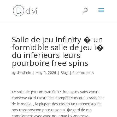
Salle de jeu Infinity � un
formidble salle de jeu i�
du inferieurs leurs
pourboire free spins
by
dsadmin
|
May 5, 2026
|
Blog
|
0 comments
Le salle de jeu Limewin fin 15 free spins sans avoir i
conserve i� du texte des competiteurs qu’il s’braquent
de le media. , la plupart des casino un tantinet sug nt
nos transposition pour raison a l�egard de ma
complement avec avec pour que toi-meme-a