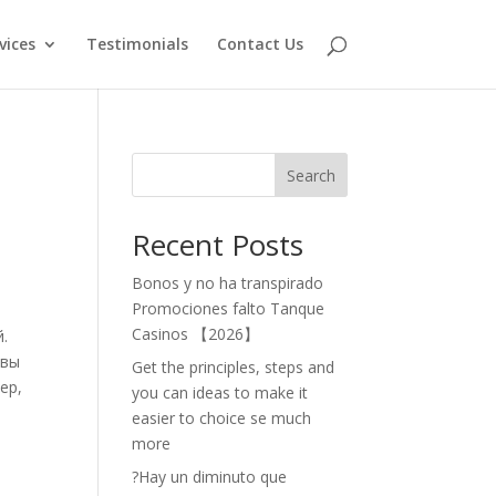
vices
Testimonials
Contact Us
Search
Recent Posts
Bonos y no ha transpirado
Promociones falto Tanque
Casinos 【2026】
.
 вы
Get the principles, steps and
ер,
you can ideas to make it
easier to choice se much
more
?Hay un diminuto que