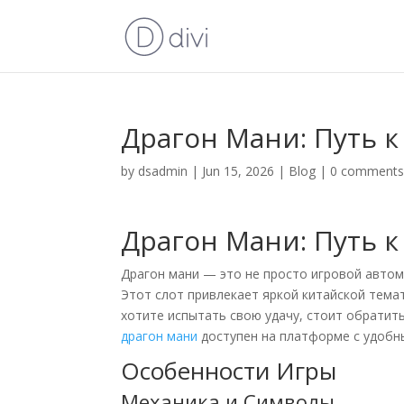
Драгон Мани: Путь 
by
dsadmin
|
Jun 15, 2026
|
Blog
|
0 comment
Драгон Мани: Путь 
Драгон мани — это не просто игровой автом
Этот слот привлекает яркой китайской темат
хотите испытать свою удачу, стоит обратит
драгон мани
доступен на платформе с удобн
Особенности Игры
Механика и Символы