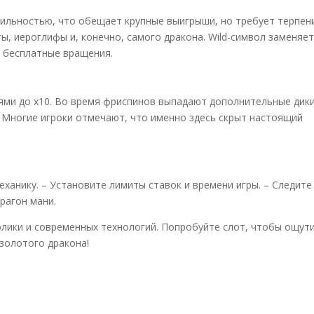
ильностью, что обещает крупные выигрыши, но требует терпен
 иероглифы и, конечно, самого дракона. Wild-символ заменяе
т бесплатные вращения.
ями до х10. Во время фриспинов выпадают дополнительные дик
 Многие игроки отмечают, что именно здесь скрыт настоящий
ханику. – Установите лимиты ставок и времени игры. – Следите
рагон мани.
лики и современных технологий. Попробуйте слот, чтобы ощут
 золотого дракона!